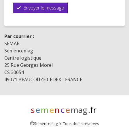
Envoyer le message
Par courrier :
SEMAE
Semencemag
Centre logistique
29 Rue Georges Morel
CS 30054
49071 BEAUCOUZE CEDEX - FRANCE
s
e
m
e
n
c
e
mag
.fr
Semencemag.fr. Tous droits réservés