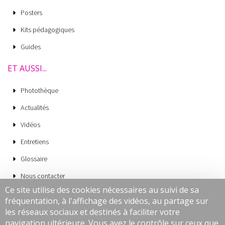
Posters
Kits pédagogiques
Guides
ET AUSSI...
Photothèque
Actualités
Vidéos
Entretiens
Glossaire
Nous contacter
Ce site utilise des cookies nécessaires au suivi de sa
Mentions légales
fréquentation, à l'affichage des vidéos, au partage sur
CGV
les réseaux sociaux et destinés à faciliter votre
navigation ultérieure. Vous avez le contrôle sur ceux que