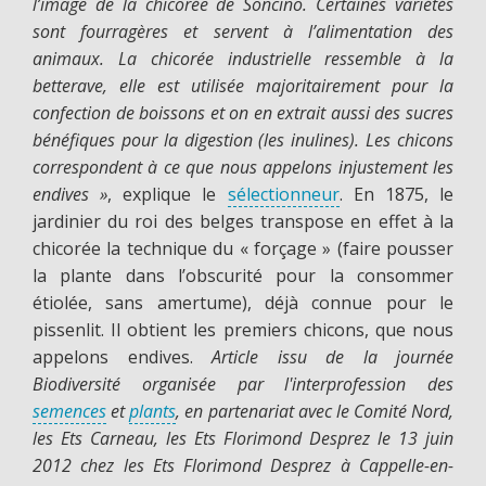
l’image de la chicorée de Soncino. Certaines variétés
sont fourragères et servent à l’alimentation des
animaux. La chicorée industrielle ressemble à la
betterave, elle est utilisée majoritairement pour la
confection de boissons et on en extrait aussi des sucres
bénéfiques pour la digestion (les inulines). Les chicons
correspondent à ce que nous appelons injustement les
endives »
, explique le
sélectionneur
. En 1875, le
jardinier du roi des belges transpose en effet à la
chicorée la technique du « forçage » (faire pousser
la plante dans l’obscurité pour la consommer
étiolée, sans amertume), déjà connue pour le
pissenlit. Il obtient les premiers chicons, que nous
appelons endives.
Article issu de la journée
Biodiversité organisée par l'interprofession des
semences
et
plants
, en partenariat avec le Comité Nord,
les Ets Carneau, les Ets Florimond Desprez le 13 juin
2012 chez les Ets Florimond Desprez à Cappelle-en-