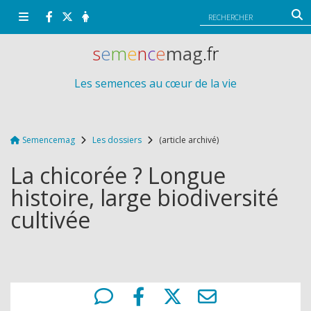
Panneau de gestion des cookies
s
e
m
e
n
c
e
mag
.fr
Les semences au cœur de la vie
Semencemag
Les dossiers
(article archivé)
La chicorée ? Longue
histoire, large biodiversité
cultivée