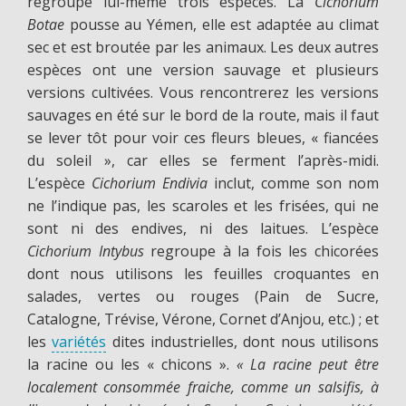
regroupe lui-même trois espèces. La
Cichorium
Botae
pousse au Yémen, elle est adaptée au climat
sec et est broutée par les animaux. Les deux autres
espèces ont une version sauvage et plusieurs
versions cultivées. Vous rencontrerez les versions
sauvages en été sur le bord de la route, mais il faut
se lever tôt pour voir ces fleurs bleues, « fiancées
du soleil », car elles se ferment l’après-midi.
L’espèce
Cichorium Endivia
inclut, comme son nom
ne l’indique pas, les scaroles et les frisées, qui ne
sont ni des endives, ni des laitues. L’espèce
Cichorium Intybus
regroupe à la fois les chicorées
dont nous utilisons les feuilles croquantes en
salades, vertes ou rouges (Pain de Sucre,
Catalogne, Trévise, Vérone, Cornet d’Anjou, etc.) ; et
les
variétés
dites industrielles, dont nous utilisons
la racine ou les « chicons ».
« La racine peut être
localement consommée fraiche, comme un salsifis, à