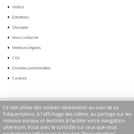
Vidéos
Entretiens
Glossaire
Nous contacter
Mentions légales
CGV
Données personnelles
Cookies
Ce site utilise des cookies nécessaires au suivi de sa
fréquentation, à l'affichage des vidéos, au partage sur les
réseaux sociaux et destinés à faciliter votre navigation
ultérieure. Vous avez le contrôle sur ceux que vous
souhaiteriez refuser via le bouton "Personnaliser".