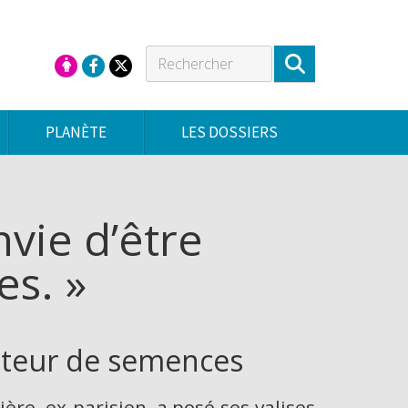
PLANÈTE
LES DOSSIERS
vie d’être
es. »
cateur de semences
ère, ex-parisien, a posé ses valises