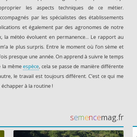
roprier les aspects techniques de ce métier.
ompagnés par les spécialistes des établissements
lications et également par des agronomes de notre
aux, la météo évoluent en permanence… Le rapport au
 m’a le plus surpris. Entre le moment où l’on sème et
arfois presque une année. On apprend à suivre le temps
me la même
espèce
, cela se passe de manière différente
utre, le travail est toujours différent. C’est ce qui me
: échapper à la routine !
s
e
m
e
n
c
e
mag
.fr