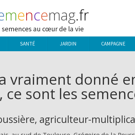
e
m
e
n
c
e
mag
.fr
 semences au cœur de la vie
SANTÉ
JARDIN
CAMPAGNE
’a vraiment donné en
, ce sont les semenc
oussière, agriculteur-multipli
is, au sud de Toulouse, Grégoire de la Roussi