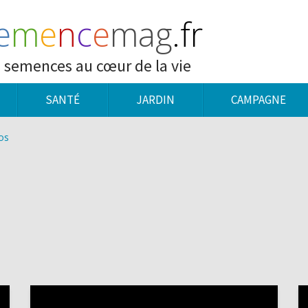
e
m
e
n
c
e
mag
.fr
 semences au cœur de la vie
SANTÉ
JARDIN
CAMPAGNE
os