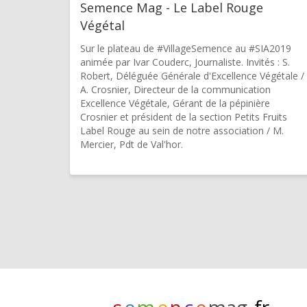
Semence Mag - Le Label Rouge
Végétal
Sur le plateau de #VillageSemence au #SIA2019
animée par Ivar Couderc, Journaliste. Invités : S.
Robert, Déléguée Générale d'Excellence Végétale /
A. Crosnier, Directeur de la communication
Excellence Végétale, Gérant de la pépinière
Crosnier et président de la section Petits Fruits
Label Rouge au sein de notre association / M.
Mercier, Pdt de Val'hor.
s
e
m
e
n
c
e
mag
.fr