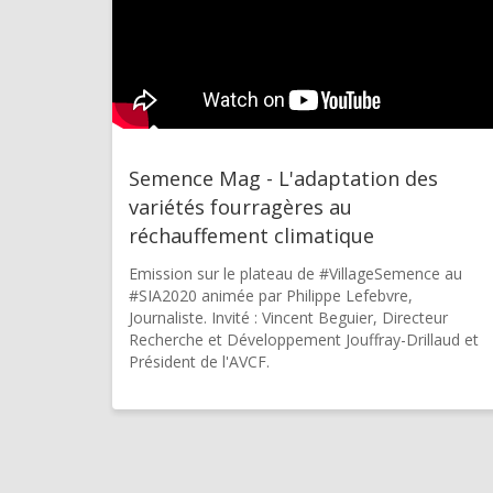
Semence Mag - L'adaptation des
variétés fourragères au
réchauffement climatique
Emission sur le plateau de #VillageSemence au
#SIA2020 animée par Philippe Lefebvre,
Journaliste. Invité : Vincent Beguier, Directeur
Recherche et Développement Jouffray-Drillaud et
Président de l'AVCF.