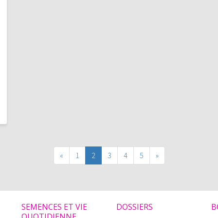
«
1
2
3
4
5
»
SEMENCES ET VIE
DOSSIERS
B
QUOTIDIENNE