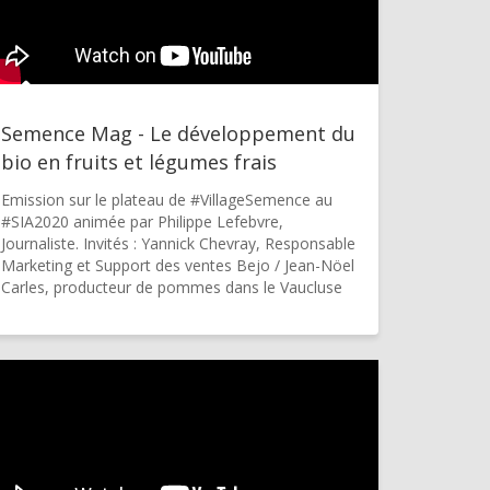
Semence Mag - Le développement du
bio en fruits et légumes frais
Emission sur le plateau de #VillageSemence au
#SIA2020 animée par Philippe Lefebvre,
Journaliste. Invités : Yannick Chevray, Responsable
Marketing et Support des ventes Bejo / Jean-Nöel
Carles, producteur de pommes dans le Vaucluse