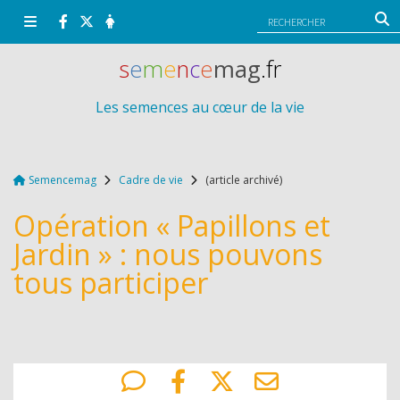
Panneau de gestion des cookies
s
e
m
e
n
c
e
mag
.fr
Les semences au cœur de la vie
Semencemag
Cadre de vie
(article archivé)
Opération « Papillons et
Jardin » : nous pouvons
tous participer