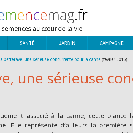
e
m
e
n
c
e
mag
.fr
 semences au cœur de la vie
SANTÉ
JARDIN
CAMPAGNE
a betterave, une sérieuse concurrente pour la canne
(février 2016)
ve, une sérieuse co
quement associé à la canne, cette plante l
be. Elle représente d’ailleurs la première