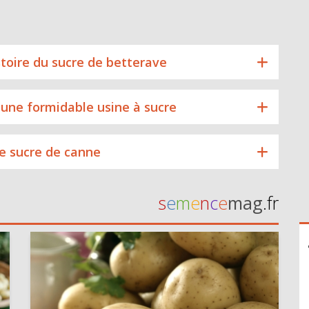
stoire du sucre de betterave
 une formidable usine à sucre
e sucre de canne
s
e
m
e
n
c
e
mag
.fr