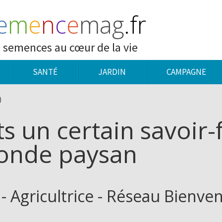
e
m
e
n
c
e
mag
.fr
 semences au cœur de la vie
SANTÉ
JARDIN
CAMPAGNE
)
s un certain savoir-f
monde paysan
 Agricultrice - Réseau Bienve