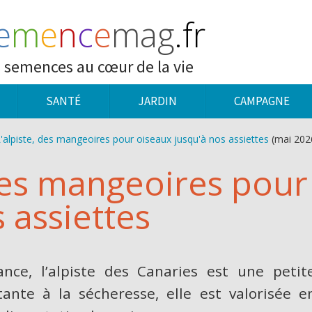
e
m
e
n
c
e
mag
.fr
 semences au cœur de la vie
SANTÉ
JARDIN
CAMPAGNE
'alpiste, des mangeoires pour oiseaux jusqu'à nos assiettes
(mai 202
 des mangeoires pour
 assiettes
ce, l’alpiste des Canaries est une petite
ante à la sécheresse, elle est valorisée en