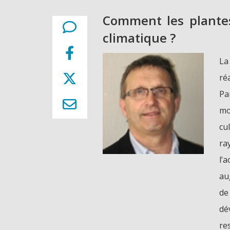
Comment les plantes
climatique ?
La
ré
Pa
mo
cu
ra
l’
au
de
dé
re