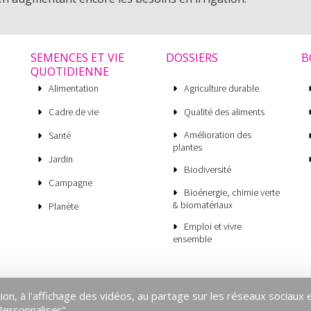
SEMENCES ET VIE
DOSSIERS
B
QUOTIDIENNE
Alimentation
Agriculture durable
Cadre de vie
Qualité des aliments
Amélioration des
Santé
plantes
Jardin
Biodiversité
Campagne
Bioénergie, chimie verte
& biomatériaux
Planète
Emploi et vivre
ensemble
ion, à l'affichage des vidéos, au partage sur les réseaux sociaux e
Personnaliser".