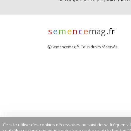
s
e
m
e
n
c
e
mag
.fr
Semencemag.fr. Tous droits réservés
Ce site utilise des cookies nécessaires au suivi de sa fréquentat
contrôle sur ceux que vous souhaiteriez refuser via le bouton "