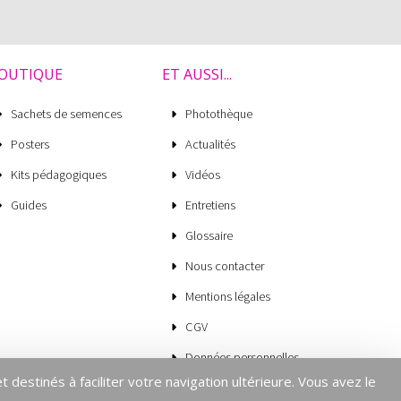
OUTIQUE
ET AUSSI...
Sachets de semences
Photothèque
Posters
Actualités
Kits pédagogiques
Vidéos
Guides
Entretiens
Glossaire
Nous contacter
Mentions légales
CGV
Données personnelles
t destinés à faciliter votre navigation ultérieure. Vous avez le
Cookies