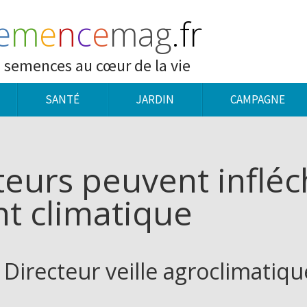
e
m
e
n
c
e
mag
.fr
 semences au cœur de la vie
SANTÉ
JARDIN
CAMPAGNE
teurs peuvent infléc
t climatique
- Directeur veille agroclimatiqu