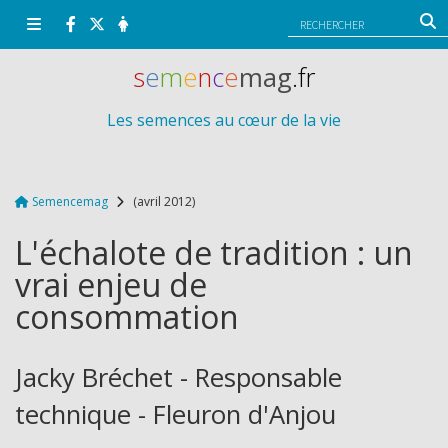
Panneau de gestion des cookies
s
e
m
e
n
c
e
mag
.fr
Les semences au cœur de la vie
Semencemag
(avril 2012)
L'échalote de tradition : un
vrai enjeu de
consommation
Jacky Bréchet - Responsable
technique - Fleuron d'Anjou