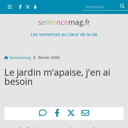
Panneau de gestion des cookies
s
e
m
e
n
c
e
mag
.fr
Les semences au cœur de la vie
Semencemag
(février 2009)
Le jardin m'apaise, j'en ai
besoin