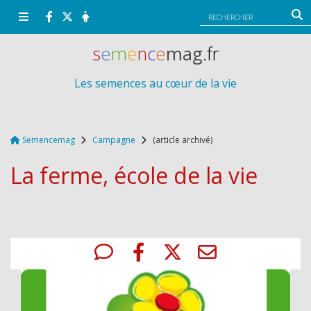
Panneau de gestion des cookies
s
e
m
e
n
c
e
mag
.fr
Les semences au cœur de la vie
Semencemag
Campagne
(article archivé)
La ferme, école de la vie