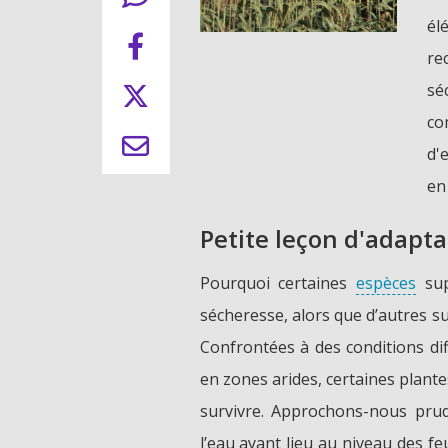
él
re
sé
co
d'
en 
Petite leçon d'adapta
Pourquoi certaines
espèces
sup
sécheresse, alors que d’autres s
Confrontées à des conditions di
en zones arides, certaines plant
survivre. Approchons-nous prud
l’eau ayant lieu au niveau des feui